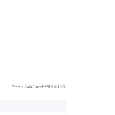
下一个：
Cytek Aurora全光谱流式细胞仪
ꄲ